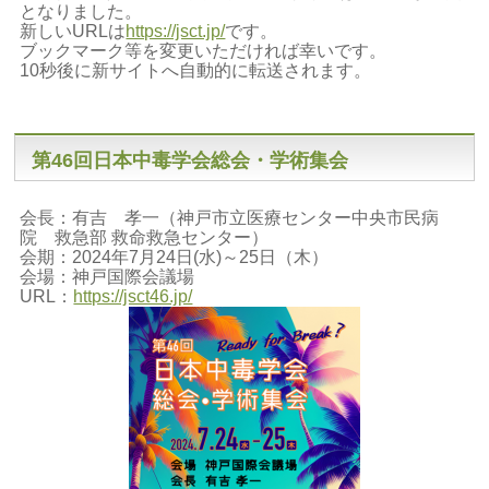
となりました。
新しいURLは
https://jsct.jp/
です。
ブックマーク等を変更いただければ幸いです。
10秒後に新サイトへ自動的に転送されます。
第46回日本中毒学会総会・学術集会
会長：有吉 孝一（神戸市立医療センター中央市民病
院 救急部 救命救急センター）
会期：2024年7月24日(水)～25日（木）
会場：神戸国際会議場
URL：
https://jsct46.jp/