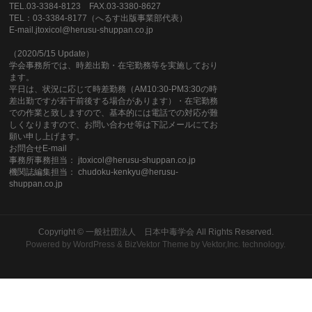
TEL.03-3384-8123 FAX.03-3380-8627
TEL：03-3384-8177（へるす出版事業部代表）
E-mail.jtoxicol@herusu-shuppan.co.jp
（2020/5/15 Update）
学会事務所では、時差出勤・在宅勤務等を実施しており
ます。
平日は、状況に応じて時差勤務（AM10:30-PM3:30の時
差出勤ですが若干前後する場合があります）・在宅勤務
での作業と致しますので、基本的には電話での対応が難
しくなりますので、お問い合わせ等は下記メールにてお
願い申し上げます。
お問合せE-mail
事務所事務担当： jtoxicol@herusu-shuppan.co.jp
機関誌編集担当： chudoku-kenkyu@herusu-
shuppan.co.jp
Copyright ©
一般社団法人 日本中毒学会
All Rights Reserved.
Powered by
WordPress
&
BizVektor Theme
by
Vektor,Inc.
technology.
当サイトは新しいURLに移転しました。10秒後に自動的に転送しま
す。
自動的に転送されない場合は、
こちら
をクリックしてください。