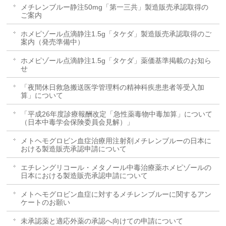
メチレンブルー静注50mg「第一三共」製造販売承認取得の
ご案内
ホメピゾール点滴静注1.5g「タケダ」製造販売承認取得のご
案内（発売準備中）
ホメピゾール点滴静注1.5g「タケダ」薬価基準掲載のお知ら
せ
「夜間休日救急搬送医学管理料の精神科疾患患者等受入加
算」について
「平成26年度診療報酬改定「急性薬毒物中毒加算」について
（日本中毒学会保険委員会見解）」
メトヘモグロビン血症治療用注射剤メチレンブルーの日本に
おける製造販売承認申請について
エチレングリコール・メタノール中毒治療薬ホメピゾールの
日本における製造販売承認申請について
メトヘモグロビン血症に対するメチレンブルーに関するアン
ケートのお願い
未承認薬と適応外薬の承認へ向けての申請について