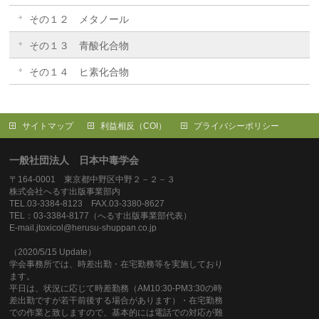
その１２ メタノール
その１３ 青酸化合物
その１４ ヒ素化合物
サイトマップ
利益相反（COI）
プライバシーポリシー
一般社団法人 日本中毒学会
〒164-0001 東京都中野区中野２－２－３
株式会社へるす出版事業部内
TEL.03-3384-8123 FAX.03-3380-8627
TEL：03-3384-8177（へるす出版事業部代表）
E-mail.jtoxicol@herusu-shuppan.co.jp
（2020/5/15 Update）
学会事務所では、時差出勤・在宅勤務等を実施しており
ます。
平日は、状況に応じて時差勤務（AM10:30-PM3:30の時
差出勤ですが若干前後する場合があります）・在宅勤務
での作業と致しますので、基本的には電話での対応が難