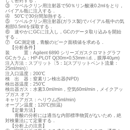
して密封する．
③ ツベルクリン用注射器で50％リン酸液0.2mlをとり，
バイアル瓶に注入する．
④ 50℃で30分間加熱する．
⑤ ツベルクリン用注射器(ガラス製)でバイアル瓶中の気
相部0.5mlを採取する．
⑥ 速やかにGCに注入し，GCのデータ取り込みを開始
する．
⑦ GC測定後，青酸のピーク面積値を求める．
【分析条件】
装 置：Agilent 6890 シリーズガスクロマトグラフ
GCカラム：HP-PLOT Q(30m×0.53mm i.d.，膜厚40μm)
注入方法：スプリット〔5：1(スプリットベント流量：
25ml/min)〕
注入口温度：200℃
検 出 器：窒素リン検出器(NPD)
検出器温度：250℃
検出器ガス：水素3.0ml/min，空気60ml/min，メイクアッ
プガス オフ
キャリアガス：ヘリウム(5ml/min)
オーブン温度：120℃(恒温)
【定量方法】
青酸の分析には適当な内部標準物質がないため，絶
対検量法にて定量する．
【分析上の注意】