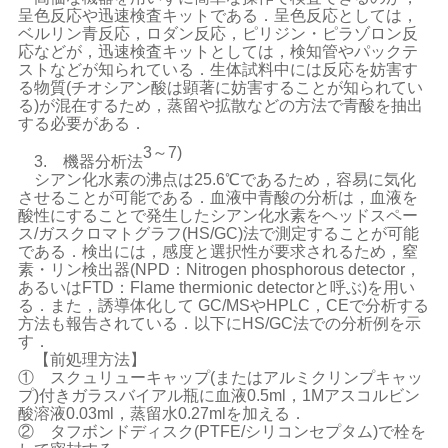
呈色反応や迅速検査キットである．呈色反応としては，
ベルリン青反応，ロダン反応，ピリジン・ピラゾロン反
応などが，迅速検査キットとしては，検知管やパックテ
ストなどが知られている．生体試料中には反応を妨害す
る物質(チオシアン酸は顕著に妨害することが知られてい
る)が混在するため，蒸留や拡散などの方法で青酸を抽出
する必要がある．
3～7)
3. 機器分析法
シアン化水素の沸点は25.6℃であるため，容易に気化
させることが可能である．血液中青酸の分析は，血液を
酸性にすることで発生したシアン化水素をヘッドスペー
ス/ガスクロマトグラフ(HS/GC)法で測定することが可能
である．検出には，感度と選択性が要求されるため，窒
素・リン検出器(NPD：Nitrogen phosphorous detector，
あるいはFTD：Flame thermionic detectorと呼ぶ)を用い
る．また，誘導体化して GC/MSやHPLC，CEで分析する
方法も報告されている．以下にHS/GC法での分析例を示
す．
【前処理方法】
① スクュリューキャップ(またはアルミクリンプキャッ
プ)付きガラスバイアル瓶に血液0.5ml，1Mアスコルビン
酸溶液0.03ml，蒸留水0.27mlを加える．
② タフボンドディスク(PTFE/シリコンセプタム)で栓を