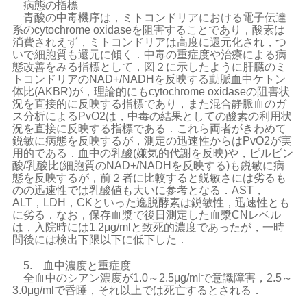
病態の指標
青酸の中毒機序は，ミトコンドリアにおける電子伝達
系のcytochrome oxidaseを阻害することであり，酸素は
消費されえず，ミトコンドリアは高度に還元化され，つ
いで細胞質も還元に傾く．中毒の重症度や治療による病
態改善をみる指標として，図２に示したように肝臓のミ
トコンドリアのNAD+/NADHを反映する動脈血中ケトン
体比(AKBR)が，理論的にもcytochrome oxidaseの阻害状
況を直接的に反映する指標であり，また混合静脈血のガ
ス分析によるPvO2は，中毒の結果としての酸素の利用状
況を直接に反映する指標である．これら両者がきわめて
鋭敏に病態を反映するが，測定の迅速性からはPvO2が実
用的である．血中の乳酸(嫌気的代謝を反映)や，ピルビン
酸/乳酸比(細胞質のNAD+/NADHを反映する)も鋭敏に病
態を反映するが，前２者に比較すると鋭敏さには劣るも
のの迅速性では乳酸値も大いに参考となる．AST，
ALT，LDH，CKといった逸脱酵素は鋭敏性，迅速性とも
に劣る．なお，保存血漿で後日測定した血漿CNレベル
は，入院時には1.2μg/mlと致死的濃度であったが，一時
間後には検出下限以下に低下した．
5. 血中濃度と重症度
全血中のシアン濃度が1.0～2.5μg/mlで意識障害，2.5～
3.0μg/mlで昏睡，それ以上では死亡するとされる．