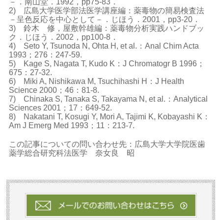
－．南山堂．1992，pp75-83．
2) 広島大学医学部法医学講座編：薬毒物の簡易検査法
－呈色反応を中心として－．じほう．2001，pp3-20．
3) 鈴木 修，屋敷幹雄編：薬毒物分析実践ハンドブッ
ク．じほう．2002，pp100-8．
4) Seto Y, Tsunoda N, Ohta H, et al.：Anal Chim Acta
1993；276：247-59.
5) Kage S, Nagata T, Kudo K：J Chromatogr B 1996；
675：27-32.
6) Miki A, Nishikawa M, Tsuchihashi H：J Health
Science 2000；46：81-8.
7) Chinaka S, Tanaka S, Takayama N, et al.：Analytical
Sciences 2001；17：649-52.
8) Nakatani T, Kosugi Y, Mori A, Tajimi K, Kobayashi K：
Am J Emerg Med 1993；11：213-7.
この記事についての問い合わせ先：広島大学大学院医歯
薬学総合研究科法医学 奈女良 昭