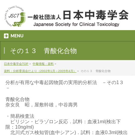
MENU
その１３ 青酸化合物
日本中毒学会TOP
»
中毒情報・資料
»
資料：分析委員会だより（2002年1月～2005年4月）
»
その１３ 青酸化合物
分析が有用な中毒起因物質の実用的分析法 －その1３
－
青酸化合物
奈女良 昭，屋敷幹雄，中谷壽男
・簡易検査法
ピリジン・ピラゾロン反応．試料：血液1ml(検出下
限：10ng/ml)
北川式ガス検知管(血中シアン)．試料：血液0.3ml(検出