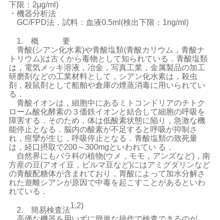
下限：2μg/ml)
・機器分析法
GC/FPD法．試料：血液0.5ml(検出下限：1ng/ml)
1. 概 要
青酸(シアン化水素)や青酸塩類(青酸カリウム，青酸ナ
トリウム)は古くから毒物として知られている．青酸塩類
は，電気メッキ溶液，冶金，写真工業，金属製品の加工
研磨剤などの工業材料として，シアン化水素は，殺虫
剤，殺鼠剤として船舶や倉庫の煙蒸消毒に用いられてい
る．
青酸イオンは，細胞中にあるミトコンドリアのチトク
ローム酸化酵素の３価鉄イオンと結合して細胞の呼吸を
障害する．そのため，体は低酸素状態に陥り，急激な機
能停止となる．脳内の酸素が不足すると呼吸が抑制さ
れ，痙攣が生じ，呼吸停止となる．青酸塩類の致死量
は，経口摂取で200～300mgといわれてい る．
自然界にもバラ科の植物(ウメ，モモ，アンズなど)，南
方産の豆(アオイ豆，ビルマ豆など)にはアミグダリンなど
の青酸配糖体が含まれており，胃酸によって加水分解さ
れた遊離シアンが原因で中毒を起こすことがあるといわ
れている．
1,2)
2. 簡易検査法
高価な機器を用いずに簡単な操作で検査できるのが，