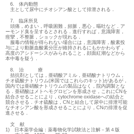
6. 体内動態
主として尿中にチオシアン酸として排泄される．
7. 臨床所見
頭痛，めまい，呼吸困難，頻脈，悪心，嘔吐など．ア
ーモンド臭を呈するとされる．進行すれば，意識障害，
痙攣，不整脈，ショックが現れる．
服毒の情報が得られない場合には，意識障害，酸素投
与により動脈血酸素分圧が維持されるにもかかわらず，
高度のアシドーシスがみられること，顔面紅潮などから
本中毒を疑う．
8. 治 療
拮抗剤としては，亜硝酸アミル，亜硝酸ナトリウム，
チオ硫酸ナトリウム(米国ではこれらのキット)があるが，
国内では亜硝酸ナトリウムの製品はなく，院内調製とな
る．亜硝酸はメトヘモグロビンを形成させ，これにCNを
結合させることにより，cytochrome oxidaseへの結合と
競合させる．チオ硫酸は，CNと結合して尿中に排泄可能
なチオシアン酸を形成させることにより，CNの排泄を促
進させる．
文 献
1) 日本薬学会編：薬毒物化学試験法と注解－第４版