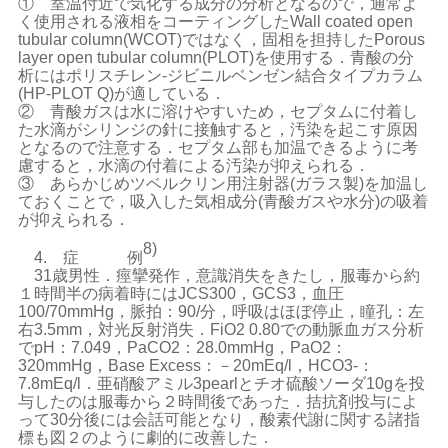
① 室温付近で気化する成分の分析となるので，通常よ
く使用される液相をコーティングしたWall coated open
tubular column(WCOT)ではなく，固相を担持したPorous
layer open tubular column(PLOT)を使用する．青酸の分
析にはポリスチレン-ジビニルベンゼン結合タイプカラム
(HP-PLOT Q)が適している．
② 青酸ガスは水に溶けやすいため，セプタムに付着し
た水滴がシリンジの針に接触すると，汚染を起こす原因
となるので注意する．セプタム部も加温できるように考
慮すると，水滴の付着による汚染が抑えられる．
③ あらかじめツベルクリン用注射器(ガラス製)を加温し
ておくことで，吸入した気相成分(青酸ガスや水分)の吸着
が抑えられる．
8)
4. 症 例
31歳男性．痙攣発作，意識消失をきたし，服毒から約
１時間半の病着時にはJCS300，GCS3，血圧
100/70mmHg，脈拍：90/分，呼吸はほぼ停止，瞳孔：左
右3.5mm，対光反射消失．FiO2 0.80での動脈血ガス分析
でpH：7.049，PaCO2：28.0mmHg，PaO2：
320mmHg，Base Excess：－20mEq/l，HCO3-：
7.8mEq/l．亜硝酸アミル3pearlとチオ硫酸ソーダ10gを投
与したのは服毒から２時間後であった．拮抗剤投与によ
って30分後には会話可能となり，酸素代謝に関する諸指
標も図２のように劇的に改善した．